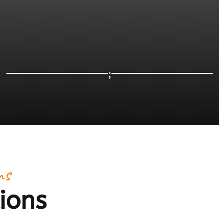
;
ns
ions