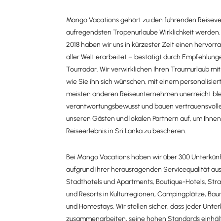
Mango Vacations gehört zu den führenden Reisevera
aufregendsten Tropenurlaube Wirklichkeit werden.
2018 haben wir uns in kürzester Zeit einen hervor
aller Welt erarbeitet – bestätigt durch Empfehlung
Tourradar. Wir verwirklichen Ihren Traumurlaub mi
wie Sie ihn sich wünschen, mit einem personalisier
meisten anderen Reiseunternehmen unerreicht blei
verantwortungsbewusst und bauen vertrauensvoll
unseren Gästen und lokalen Partnern auf, um Ihnen
Reiseerlebnis in Sri Lanka zu bescheren.
Bei Mango Vacations haben wir über 300 Unterkünfte
aufgrund ihrer herausragenden Servicequalität a
Stadthotels und Apartments, Boutique-Hotels, Stra
und Resorts in Kulturregionen, Campingplätze, Ba
und Homestays. Wir stellen sicher, dass jeder Unte
zusammenarbeiten, seine hohen Standards einhält