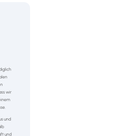
diglich
alen
en
ass wir
 einem
sse.
us und
alb
üft und