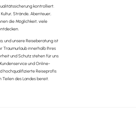
litätssicherung kontrolliert.
ultur, Strände, Abenteuer,
nen die Möglichkeit, viele
entdecken.
a, und unsere Reiseberatung ist
 Ihr Traumurlaub innerhalb Ihres
erheit und Schutz stehen für uns
7-Kundenservice und Online-
 hochqualifizierte Reiseprofis
n Teilen des Landes bereit.