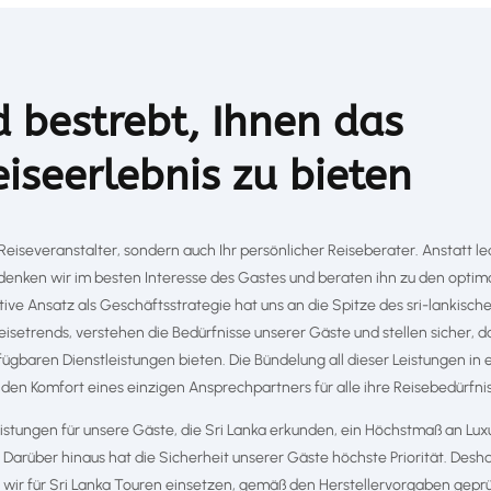
d bestrebt, Ihnen das
eiseerlebnis zu bieten
 Reiseveranstalter, sondern auch Ihr persönlicher Reiseberater. Anstatt le
 denken wir im besten Interesse des Gastes und beraten ihn zu den optim
ive Ansatz als Geschäftsstrategie hat uns an die Spitze des sri-lankisch
isetrends, verstehen die Bedürfnisse unserer Gäste und stellen sicher, d
fügbaren Dienstleistungen bieten. Die Bündelung all dieser Leistungen in
en Komfort eines einzigen Ansprechpartners für alle ihre Reisebedürfni
eistungen für unsere Gäste, die Sri Lanka erkunden, ein Höchstmaß an Lux
 Darüber hinaus hat die Sicherheit unserer Gäste höchste Priorität. Desh
s wir für Sri Lanka Touren einsetzen, gemäß den Herstellervorgaben gepr